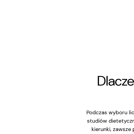
Dlacz
Podczas wyboru li
studiów dietetyczn
kierunki, zawsze