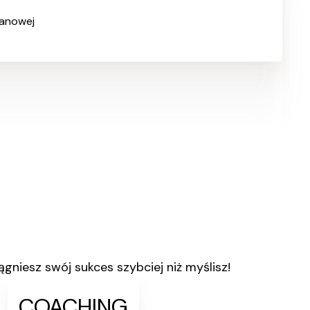
zanowej
ągniesz swój sukces szybciej niż myślisz!
COACHING