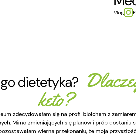
Med
Vlog
P
Dlacze
ego dietetyka?
keto?
ceum zdecydowałam się na profil biolchem z zamiarem
ych. Mimo zmieniających się planów i prób dostania s
 pozostawałam wierna przekonaniu, że moja przyszłoś