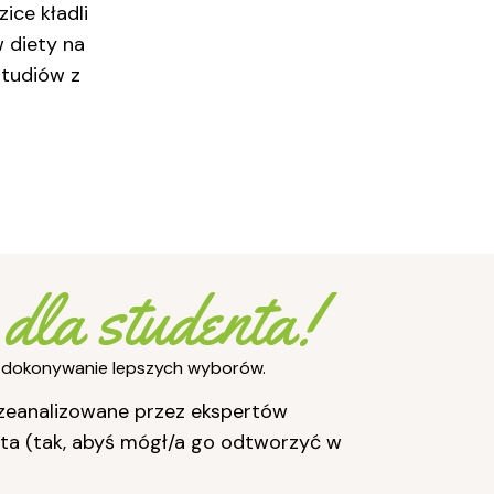
ice kładli
w diety na
studiów z
dla studenta!
wi dokonywanie lepszych wyborów.
rzeanalizowane przez ekspertów
nta (tak, abyś mógł/a go odtworzyć w