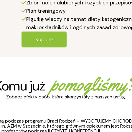
Zbiór moich ulubionych i szybkich przepis
Plan treningowy
Pigułkę wiedzy na temat diety ketogeniczn
makroskładników i ogólnych zasad zdroweg
Kupuję!
pomogliśmy
Komu już
Zobacz efekty osób, które skorzystały z naszych usług.
ksaną podczas programu Braci Rodzeń – WYCOFUJEMY CHORO
m.in. AZM w Szczecinie, którego głównym opiekunem jest Rok
 i profesorów podczas II CZYSTEJ KONFERENCJI