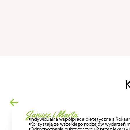
Janusz i Marta
Indywidualna współpraca dietetyczna z Ro
Korzystają ze wszelkiego rodzajów wydarzeń 
Odrozpoznanie cukrzycy typu 2 przez lekarzy