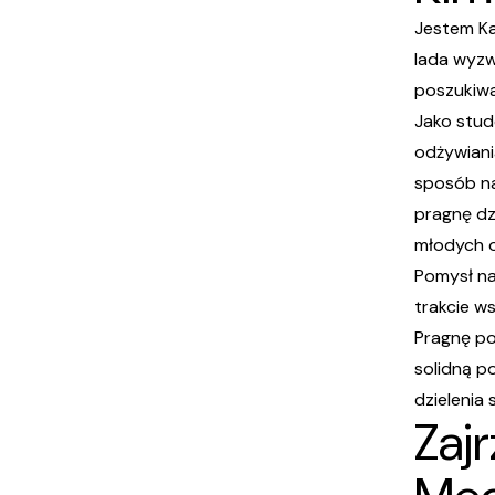
Jestem Ka
lada wyzw
poszukiwa
Jako stud
odżywiani
sposób na
pragnę dz
młodych 
Pomysł na
trakcie w
Pragnę po
solidną p
dzielenia 
Zajr