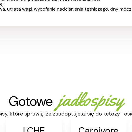
ej
a, utrata wagi, wycofanie nadciśnienia tętniczego, dny moc
jadłospisy
Gotowe
y, które sprawią, że zaadoptujesz się do ketozy i osi
LCHF
Carnivore