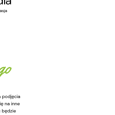
ia
asja
go
 podjęcia
ię na inne
ć będzie