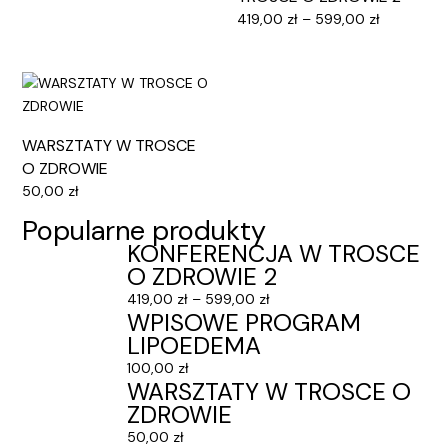
Zakres
419,00
zł
–
599,00
zł
cen:
od
419,00 zł
do
Dowiedz się więcej
Wybierz opcje
Powiadom o
599,00 zł
WARSZTATY W TROSCE
dostępności
O ZDROWIE
50,00
zł
Popularne produkty
KONFERENCJA W TROSCE
O ZDROWIE 2
Dowiedz się więcej
Zakres
419,00
zł
–
599,00
zł
Powiadom o
dostępności
WPISOWE PROGRAM
cen:
LIPOEDEMA
od
419,00 zł
100,00
zł
WARSZTATY W TROSCE O
do
ZDROWIE
599,00 zł
50,00
zł